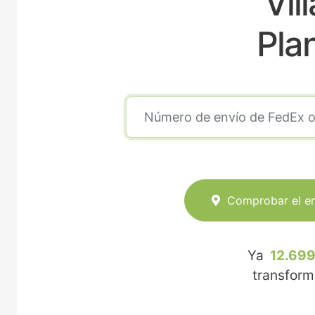
Vil
Pla
Comprobar el e
Ya
12.699
transfor