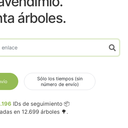
lavendimio.
nta árboles.
Sólo los tiempos (sin
nvío
número de envío)
.196
IDs de seguimiento 📦
madas en
12.699
árboles 🌳.