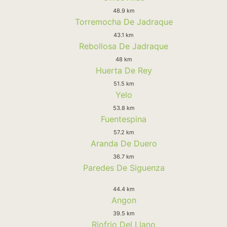
48.9 km
Torremocha De Jadraque
43.1 km
Rebollosa De Jadraque
48 km
Huerta De Rey
51.5 km
Yelo
53.8 km
Fuentespina
57.2 km
Aranda De Duero
36.7 km
Paredes De Siguenza
44.4 km
Angon
39.5 km
Riofrio Del Llano