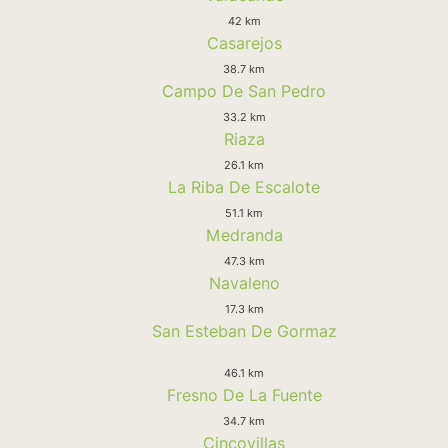
42 km
Casarejos
38.7 km
Campo De San Pedro
33.2 km
Riaza
26.1 km
La Riba De Escalote
51.1 km
Medranda
47.3 km
Navaleno
17.3 km
San Esteban De Gormaz
46.1 km
Fresno De La Fuente
34.7 km
Cincovillas