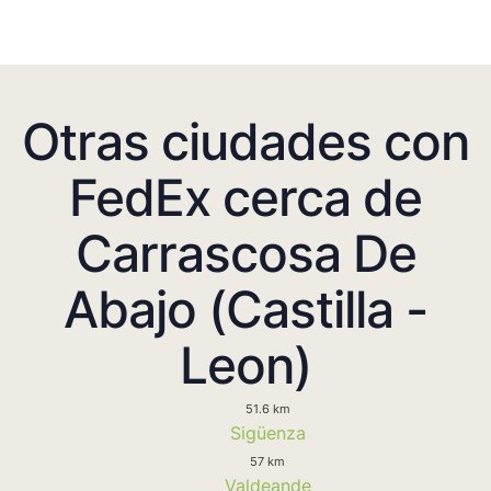
Otras ciudades con
FedEx cerca de
Carrascosa De
Abajo (Castilla -
Leon)
51.6 km
Sigüenza
57 km
Valdeande