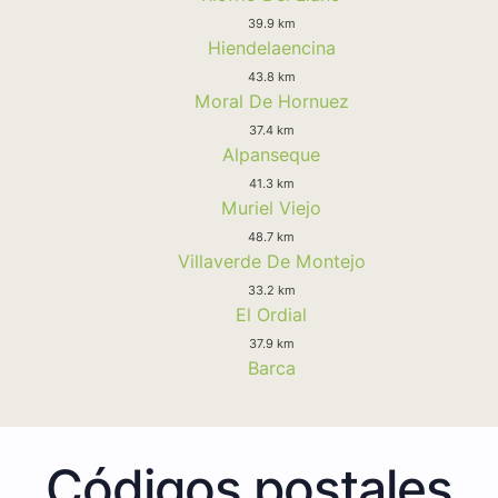
39.9 km
Hiendelaencina
43.8 km
Moral De Hornuez
37.4 km
Alpanseque
41.3 km
Muriel Viejo
48.7 km
Villaverde De Montejo
33.2 km
El Ordial
37.9 km
Barca
Códigos postales