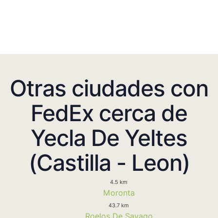
Otras ciudades con
FedEx cerca de
Yecla De Yeltes
(Castilla - Leon)
4.5 km
Moronta
43.7 km
Roelos De Sayago