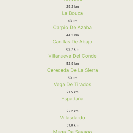
29.2 km
La Bouza
43 km
Carpio De Azaba
44.2 km
Canillas De Abajo
62.7 km
Villanueva Del Conde
52.9 km
Cereceda De La Sierra
50 km
Vega De Tirados
21.5 km
Espadaña
27.2 km
Villasdardo
51.6 km
Muga De Sayago