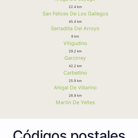
22.4 km
San Felices De Los Gallegos
45.4 km
Serradilla Del Arroyo
9 km
Vitigudino
29.2 km
Garcirrey
42.2 km
Carbellino
25.9 km
Ahigal De Villarino
26.9 km
Martin De Yeltes
Códigos postales