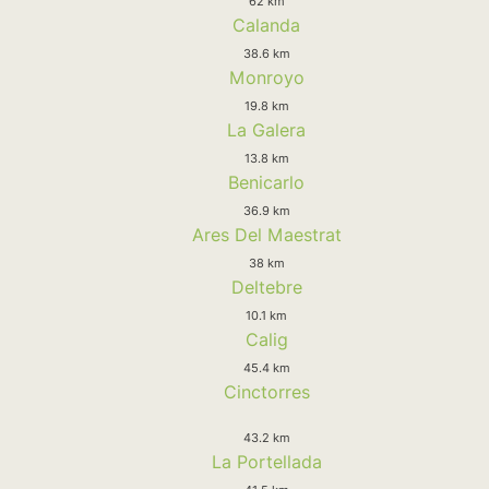
62 km
Calanda
38.6 km
Monroyo
19.8 km
La Galera
13.8 km
Benicarlo
36.9 km
Ares Del Maestrat
38 km
Deltebre
10.1 km
Calig
45.4 km
Cinctorres
43.2 km
La Portellada