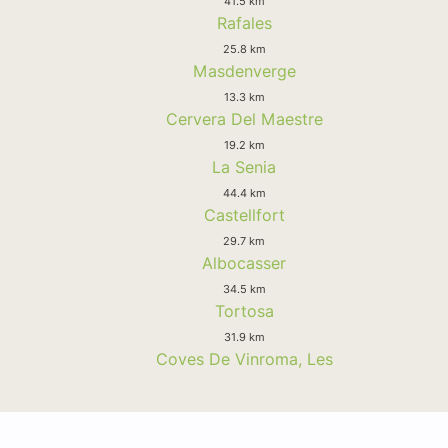
41.5 km
Rafales
25.8 km
Masdenverge
13.3 km
Cervera Del Maestre
19.2 km
La Senia
44.4 km
Castellfort
29.7 km
Albocasser
34.5 km
Tortosa
31.9 km
Coves De Vinroma, Les