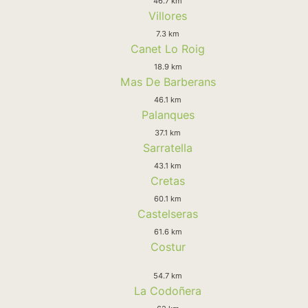
46.7 km
Villores
7.3 km
Canet Lo Roig
18.9 km
Mas De Barberans
46.1 km
Palanques
37.1 km
Sarratella
43.1 km
Cretas
60.1 km
Castelseras
61.6 km
Costur
54.7 km
La Codoñera