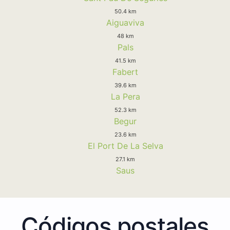
50.4 km
Aiguaviva
48 km
Pals
41.5 km
Fabert
39.6 km
La Pera
52.3 km
Begur
23.6 km
El Port De La Selva
27.1 km
Saus
Códigos postales