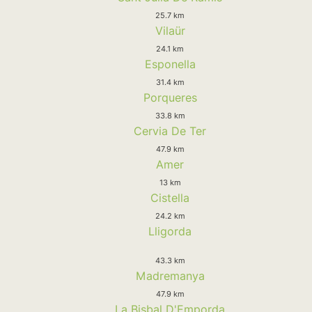
25.7 km
Vilaür
24.1 km
Esponella
31.4 km
Porqueres
33.8 km
Cervia De Ter
47.9 km
Amer
13 km
Cistella
24.2 km
Lligorda
43.3 km
Madremanya
47.9 km
La Bisbal D'Emporda