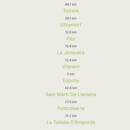
46.1 km
Torrent
35.1 km
Ultramort
12.6 km
Pau
10.8 km
La Jonquera
12.8 km
Vilanant
5 km
Espolla
42.6 km
Sant Marti De Llemena
27.5 km
Fontcoberta
31.2 km
La Tallada D'Emporda