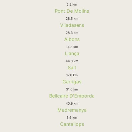
5.2 km
Pont De Molins
28.5 km
Viladasens
28.3 km
Albons
14.8 km
Llança
44.8 km
Salt
17.6 km
Garrigas
31.6 km
Bellcaire D'Emporda
40.9 km
Madremanya
8.6 km
Cantallops