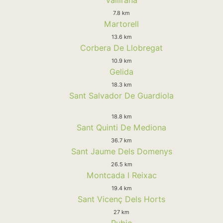
7.8 km
Martorell
13.6 km
Corbera De Llobregat
10.9 km
Gelida
18.3 km
Sant Salvador De Guardiola
18.8 km
Sant Quinti De Mediona
36.7 km
Sant Jaume Dels Domenys
26.5 km
Montcada I Reixac
19.4 km
Sant Vicenç Dels Horts
27 km
Rubio