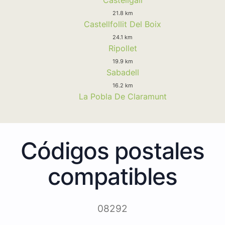
21.8 km
Castellfollit Del Boix
24.1 km
Ripollet
19.9 km
Sabadell
16.2 km
La Pobla De Claramunt
Códigos postales
compatibles
08292