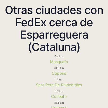
Otras ciudades con
FedEx cerca de
Esparreguera
(Cataluna)
6.4 km
Masquefa
31.3 km
Copons
17 km
Sant Pere De Riudebitlles
5.3 km
Collbato
18.6 km
Vallirana