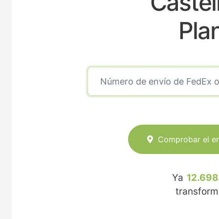
Castell
Pla
Comprobar el e
Ya
12.698
transfor