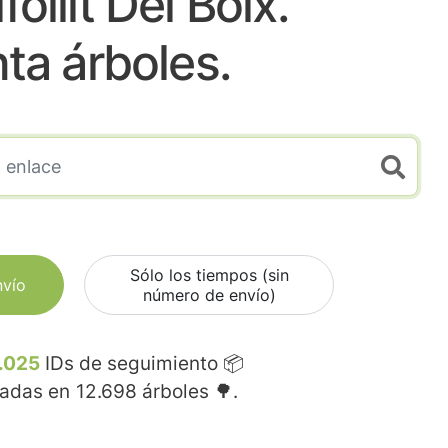
follit Del Boix.
nta árboles.
Sólo los tiempos (sin
nvío
número de envío)
.025
IDs de seguimiento 📦
madas en
12.698
árboles 🌳.