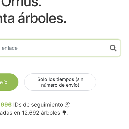
Orrius.
nta árboles.
Sólo los tiempos (sin
nvío
número de envío)
.996
IDs de seguimiento 📦
madas en
12.692
árboles 🌳.