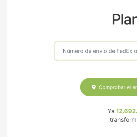
Pla
Comprobar el e
Ya
12.692
transfor