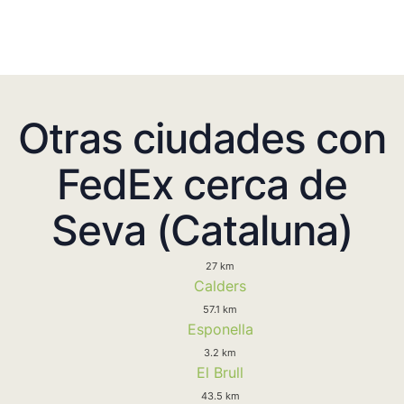
Otras ciudades con
FedEx cerca de
Seva (Cataluna)
27 km
Calders
57.1 km
Esponella
3.2 km
El Brull
43.5 km