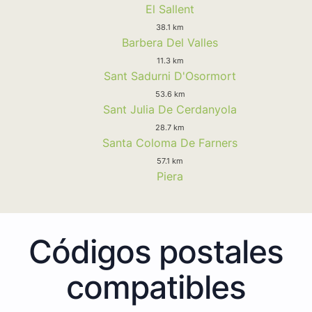
El Sallent
38.1 km
Barbera Del Valles
11.3 km
Sant Sadurni D'Osormort
53.6 km
Sant Julia De Cerdanyola
28.7 km
Santa Coloma De Farners
57.1 km
Piera
Códigos postales
compatibles