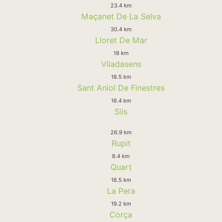
23.4 km
Maçanet De La Selva
30.4 km
Lloret De Mar
18 km
Viladasens
18.5 km
Sant Aniol De Finestres
16.4 km
Sils
26.9 km
Rupit
8.4 km
Quart
16.5 km
La Pera
19.2 km
Corça