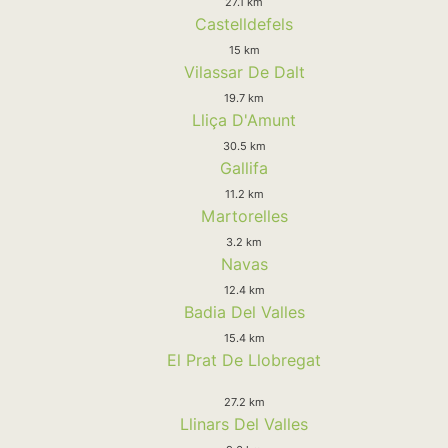
27.1 km
Castelldefels
15 km
Vilassar De Dalt
19.7 km
Lliça D'Amunt
30.5 km
Gallifa
11.2 km
Martorelles
3.2 km
Navas
12.4 km
Badia Del Valles
15.4 km
El Prat De Llobregat
27.2 km
Llinars Del Valles