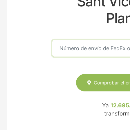
Sant Vic
Pla
Comprobar el e
Ya
12.695
transfor