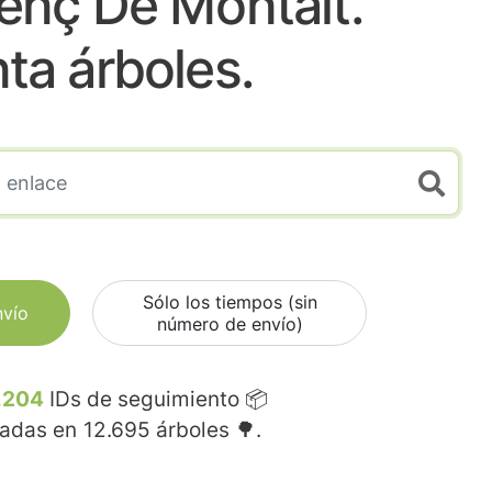
enç De Montalt.
nta árboles.
Sólo los tiempos (sin
nvío
número de envío)
.204
IDs de seguimiento 📦
madas en
12.695
árboles 🌳.