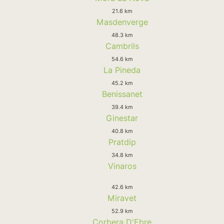
21.6 km
Masdenverge
48.3 km
Cambrils
54.6 km
La Pineda
45.2 km
Benissanet
39.4 km
Ginestar
40.8 km
Pratdip
34.8 km
Vinaros
42.6 km
Miravet
52.9 km
Corbera D'Ebre