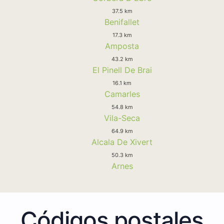
37.5 km
Benifallet
17.3 km
Amposta
43.2 km
El Pinell De Brai
16.1 km
Camarles
54.8 km
Vila-Seca
64.9 km
Alcala De Xivert
50.3 km
Arnes
Códigos postales