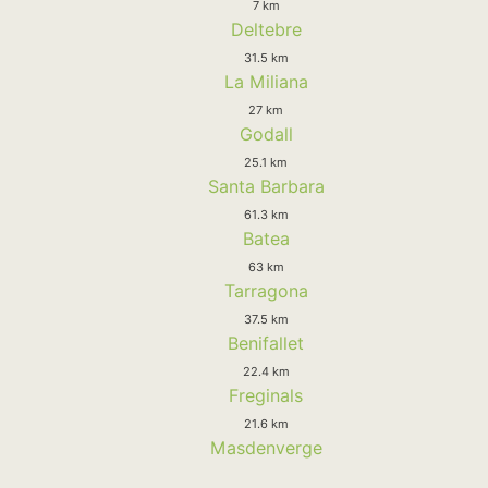
7 km
Deltebre
31.5 km
La Miliana
27 km
Godall
25.1 km
Santa Barbara
61.3 km
Batea
63 km
Tarragona
37.5 km
Benifallet
22.4 km
Freginals
21.6 km
Masdenverge