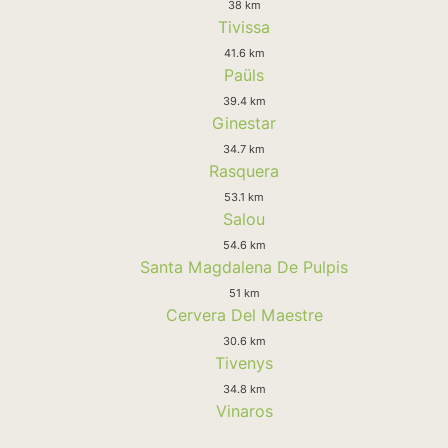
38 km
Tivissa
41.6 km
Paüls
39.4 km
Ginestar
34.7 km
Rasquera
53.1 km
Salou
54.6 km
Santa Magdalena De Pulpis
51 km
Cervera Del Maestre
30.6 km
Tivenys
34.8 km
Vinaros