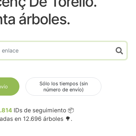
enç De Torello.
nta árboles.
Sólo los tiempos (sin
nvío
número de envío)
.814
IDs de seguimiento 📦
madas en
12.696
árboles 🌳.