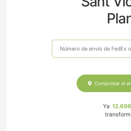
Sant Vic
Pla
Comprobar el e
Ya
12.696
transfor