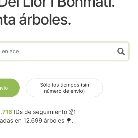
Del Llor I Bonmati.
nta árboles.
Sólo los tiempos (sin
nvío
número de envío)
.716
IDs de seguimiento 📦
madas en
12.699
árboles 🌳.