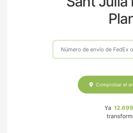
Sant Julia 
Pla
Comprobar el e
Ya
12.699
transfor