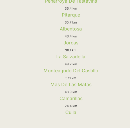
Peñarroya De Tastavins
36.4 km
Pitarque
65.7 km
Albentosa
46.4 km
Jorcas
30.1 km
La Salzadella
49.2 km
Monteagudo Del Castillo
37.1 km
Mas De Las Matas
48.9 km
Camarillas
24.4 km
Culla