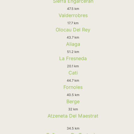
Sierra Engarceran
47.5 km
Valderrobres
17.7 km
Olocau Del Rey
43.7 km
Aliaga
51.2 km
La Fresneda
20.1 km
Cati
44.7 km
Fornoles
40.5 km
Berge
32 km
Atzeneta Del Maestrat
34.5 km