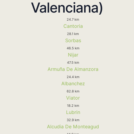
Valenciana)
24.7 km
Cantoria
28.1 km
Sorbas
46.5 km
Nijar
47.5 km
Armuña De Almanzora
24.4 km
Albanchez
62.8 km
Viator
18.2 km
Lubrin
32.9 km
Alcudia De Monteagud