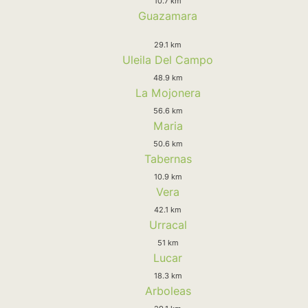
10.7 km
Guazamara
29.1 km
Uleila Del Campo
48.9 km
La Mojonera
56.6 km
Maria
50.6 km
Tabernas
10.9 km
Vera
42.1 km
Urracal
51 km
Lucar
18.3 km
Arboleas