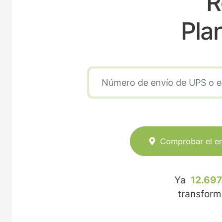
R
Pla
Comprobar el e
Ya
12.697
transfor