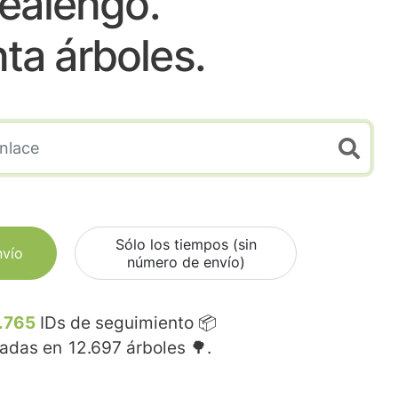
ealengo.
nta árboles.
Sólo los tiempos (sin
nvío
número de envío)
.765
IDs de seguimiento 📦
madas en
12.697
árboles 🌳.