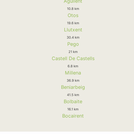
Agullent
10.8 km
Otos
19.6 km
Llutxent
30.4 km
Pego
21 km
Castell De Castells
6.8 km
Millena
36.9 km
Beniarbeig
41.5 km
Bolbaite
16.1 km
Bocairent