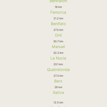
Benifallim
18 km
Famorca
21.2 km
Benifato
27.5 km
Onil
30.7 km
Manuel
32.3 km
La Nucia
20.1 km
Quatretonda
27.3 km
Barx
26 km
Xativa
12.5 km