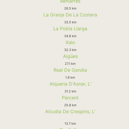
Beniarres
26.5 km
La Granja De La Costera
33.5 km
La Pobla Llarga
34.8 km
Xalo
32.3 km
Aigües
27.1 km
Real De Gandia
1.8 km
Alqueria D'Asnar, L'
31.2 km
Parcent
25.8 km
Alcudia De Crespins, L'
13.7 km