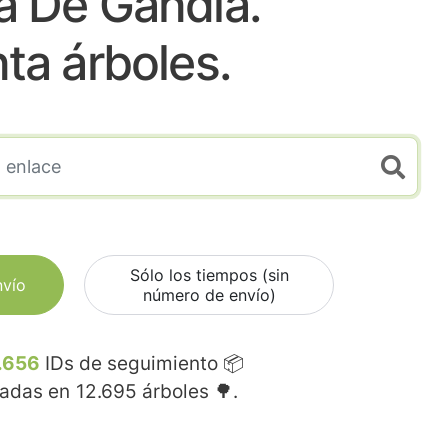
a De Gandia.
nta árboles.
Sólo los tiempos (sin
nvío
número de envío)
.656
IDs de seguimiento 📦
madas en
12.695
árboles 🌳.