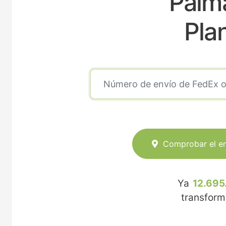
Palm
Pla
Comprobar el e
Ya
12.695
transfor