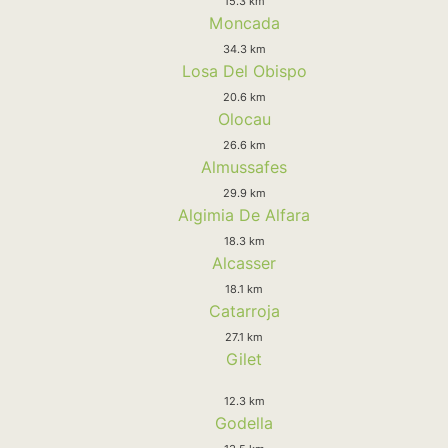
15.3 km
Moncada
34.3 km
Losa Del Obispo
20.6 km
Olocau
26.6 km
Almussafes
29.9 km
Algimia De Alfara
18.3 km
Alcasser
18.1 km
Catarroja
27.1 km
Gilet
12.3 km
Godella