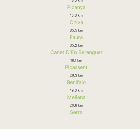
13.5 km
Picanya
15.3 km
Chiva
35.5 km
Faura
35.2 km
Canet D'En Berenguer
18.1 km
Picassent
26.3 km
Benifaio
19.3 km
Meliana
20.8 km
Serra