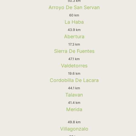
50.3 km
Arroyo De San Servan
60 km
La Haba
43.9 km
Abertura
17.3 km
Sierra De Fuentes
47.1 km
Valdetorres
19.6 km
Cordobilla De Lacara
44.1 km
Talavan
41.4 km
Merida
49.8 km
Villagonzalo