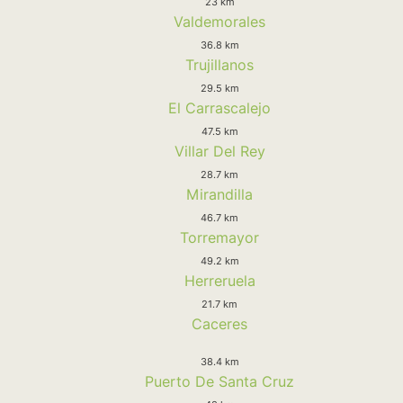
23 km
Valdemorales
36.8 km
Trujillanos
29.5 km
El Carrascalejo
47.5 km
Villar Del Rey
28.7 km
Mirandilla
46.7 km
Torremayor
49.2 km
Herreruela
21.7 km
Caceres
38.4 km
Puerto De Santa Cruz