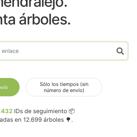
endralejo.
nta árboles.
Sólo los tiempos (sin
nvío
número de envío)
.432
IDs de seguimiento 📦
madas en
12.699
árboles 🌳.