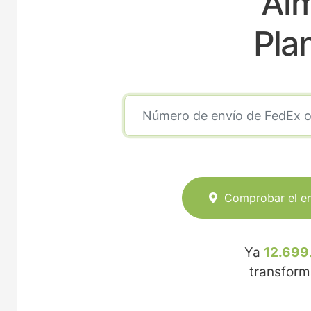
Alm
Pla
Comprobar el e
Ya
12.699
transfor