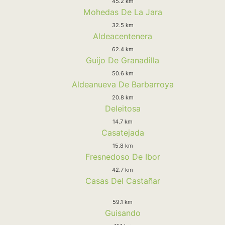
45.2 km
Mohedas De La Jara
32.5 km
Aldeacentenera
62.4 km
Guijo De Granadilla
50.6 km
Aldeanueva De Barbarroya
20.8 km
Deleitosa
14.7 km
Casatejada
15.8 km
Fresnedoso De Ibor
42.7 km
Casas Del Castañar
59.1 km
Guisando