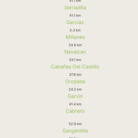
41.1 km
Serradilla
41.1 km
Garciaz
5.3 km
Millanes
54.6 km
Navalcan
33.1 km
Cabañas Del Castillo
37.8 km
Oropesa
24.2 km
Garvin
41.4 km
Cabrero
52.8 km
Gargantilla