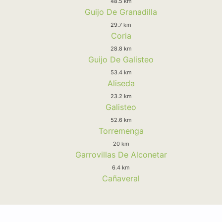
48.5 km
Guijo De Granadilla
29.7 km
Coria
28.8 km
Guijo De Galisteo
53.4 km
Aliseda
23.2 km
Galisteo
52.6 km
Torremenga
20 km
Garrovillas De Alconetar
6.4 km
Cañaveral