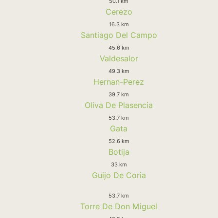
50.1 km
Cerezo
16.3 km
Santiago Del Campo
45.6 km
Valdesalor
49.3 km
Hernan-Perez
39.7 km
Oliva De Plasencia
53.7 km
Gata
52.6 km
Botija
33 km
Guijo De Coria
53.7 km
Torre De Don Miguel