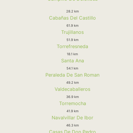
28.2 km
Cabañas Del Castillo
61.9 km
Trujillanos
51.9 km
Torrefresneda
18.1 km
Santa Ana
54.1 km
Peraleda De San Roman
49.2 km
Valdecaballeros
36.9 km
Torremocha
41.9 km
Navalvillar De Ibor
46.3 km
Casas De Don Pedro