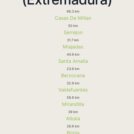
66.3 km
Casas De Millan
50 km
Serrejon
31.7 km
Miajadas
44.9 km
Santa Amalia
23.6 km
Berzocana
32.9 km
Valdefuentes
58.6 km
Mirandilla
39 km
Albala
28.6 km
Botija