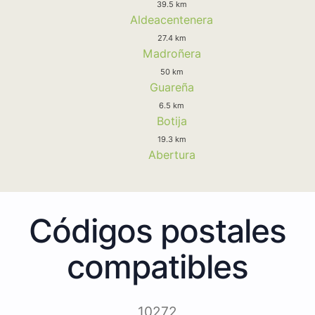
39.5 km
Aldeacentenera
27.4 km
Madroñera
50 km
Guareña
6.5 km
Botija
19.3 km
Abertura
Códigos postales
compatibles
10272