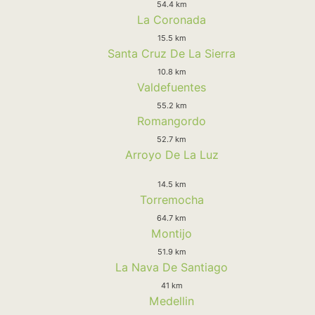
54.4 km
La Coronada
15.5 km
Santa Cruz De La Sierra
10.8 km
Valdefuentes
55.2 km
Romangordo
52.7 km
Arroyo De La Luz
14.5 km
Torremocha
64.7 km
Montijo
51.9 km
La Nava De Santiago
41 km
Medellin