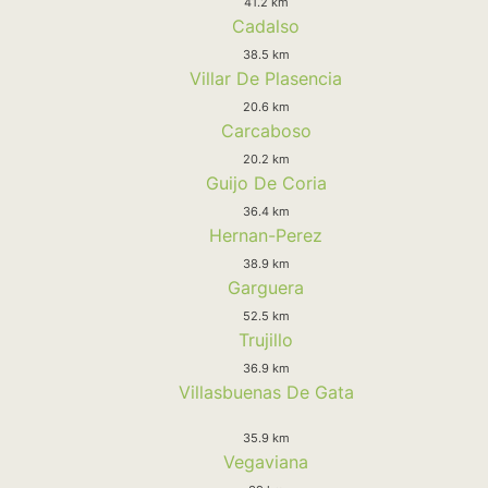
41.2 km
Cadalso
38.5 km
Villar De Plasencia
20.6 km
Carcaboso
20.2 km
Guijo De Coria
36.4 km
Hernan-Perez
38.9 km
Garguera
52.5 km
Trujillo
36.9 km
Villasbuenas De Gata
35.9 km
Vegaviana