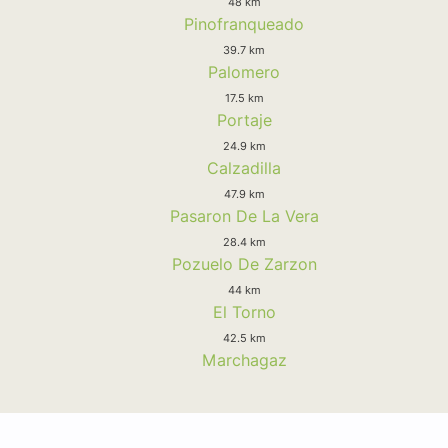
48 km
Pinofranqueado
39.7 km
Palomero
17.5 km
Portaje
24.9 km
Calzadilla
47.9 km
Pasaron De La Vera
28.4 km
Pozuelo De Zarzon
44 km
El Torno
42.5 km
Marchagaz