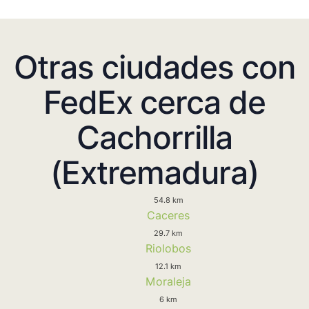
Otras ciudades con
FedEx cerca de
Cachorrilla
(Extremadura)
54.8 km
Caceres
29.7 km
Riolobos
12.1 km
Moraleja
6 km