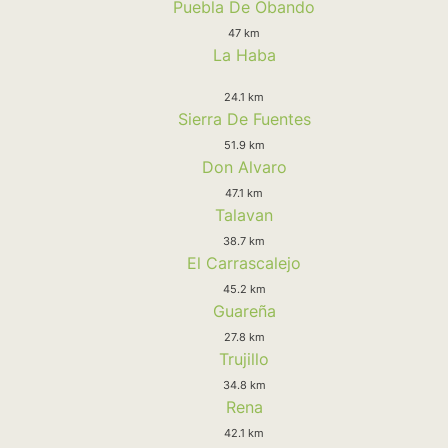
Puebla De Obando
47 km
La Haba
24.1 km
Sierra De Fuentes
51.9 km
Don Alvaro
47.1 km
Talavan
38.7 km
El Carrascalejo
45.2 km
Guareña
27.8 km
Trujillo
34.8 km
Rena
42.1 km