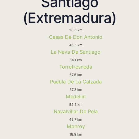
Santiago
(Extremadura)
20.6 km
Casas De Don Antonio
46.5 km
La Nava De Santiago
34.1 km
Torrefresneda
67.5 km
Puebla De La Calzada
37.2 km
Medellin
52.3 km
Navalvillar De Pela
43.7 km
Monroy
18.9 km