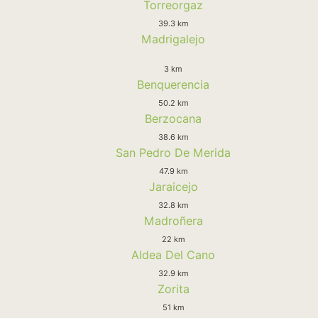
Torreorgaz
39.3 km
Madrigalejo
3 km
Benquerencia
50.2 km
Berzocana
38.6 km
San Pedro De Merida
47.9 km
Jaraicejo
32.8 km
Madroñera
22 km
Aldea Del Cano
32.9 km
Zorita
51 km