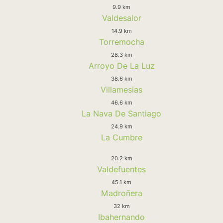
9.9 km
Valdesalor
14.9 km
Torremocha
28.3 km
Arroyo De La Luz
38.6 km
Villamesias
46.6 km
La Nava De Santiago
24.9 km
La Cumbre
20.2 km
Valdefuentes
45.1 km
Madroñera
32 km
Ibahernando