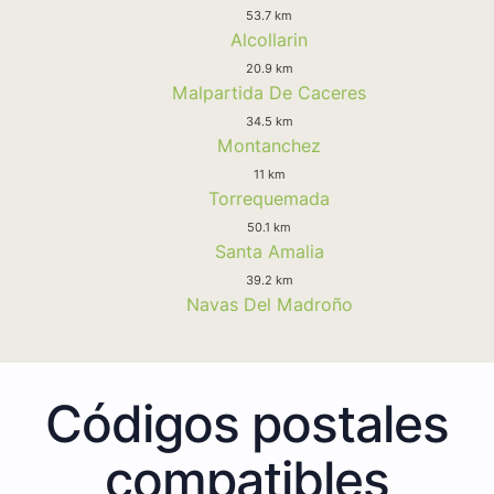
53.7 km
Alcollarin
20.9 km
Malpartida De Caceres
34.5 km
Montanchez
11 km
Torrequemada
50.1 km
Santa Amalia
39.2 km
Navas Del Madroño
Códigos postales
compatibles