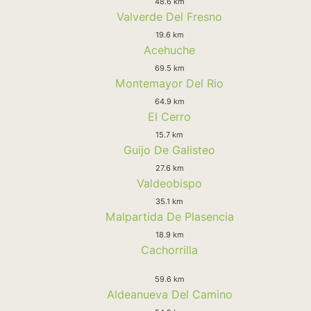
48.6 km
Valverde Del Fresno
19.6 km
Acehuche
69.5 km
Montemayor Del Rio
64.9 km
El Cerro
15.7 km
Guijo De Galisteo
27.6 km
Valdeobispo
35.1 km
Malpartida De Plasencia
18.9 km
Cachorrilla
59.6 km
Aldeanueva Del Camino