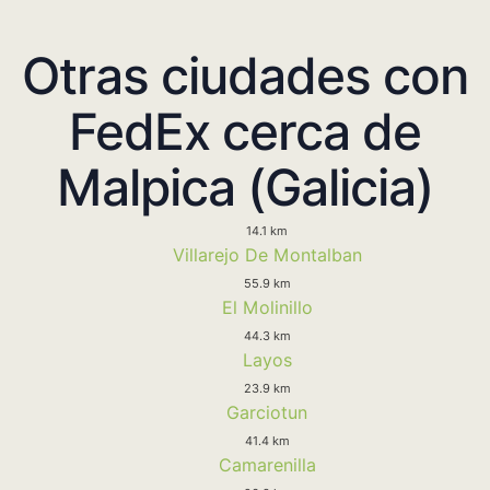
Otras ciudades con
FedEx cerca de
Malpica (Galicia)
14.1 km
Villarejo De Montalban
55.9 km
El Molinillo
44.3 km
Layos
23.9 km
Garciotun
41.4 km
Camarenilla