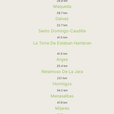
26.8 km
Maqueda
29.7 km
Galvez
22.7 km
Santo Domingo-Caudilla
41.5 km
La Torre De Esteban Hambran
41.5 km
Arges
25.4 km
Retamoso De La Jara
23.1 km
Hormigos
34.2 km
Menasalbas
47.9 km
Mijares