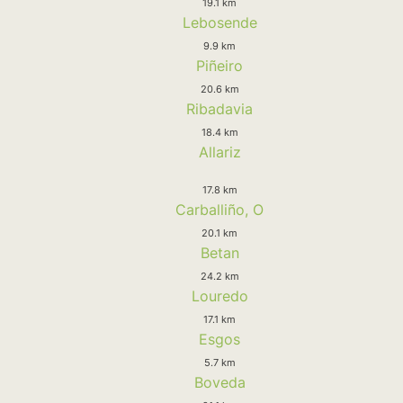
19.1 km
Lebosende
9.9 km
Piñeiro
20.6 km
Ribadavia
18.4 km
Allariz
17.8 km
Carballiño, O
20.1 km
Betan
24.2 km
Louredo
17.1 km
Esgos
5.7 km
Boveda