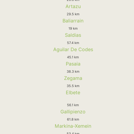
Artazu
29.5 km
Baliarrain
19 km
Saldias
57.4 km
Aguilar De Codes
45.1 km
Pasaia
38.3 km
Zegama
35.5 km
Elbete
56.1 km
Gallipienzo
61.8 km
Markina-Xemein
53.4 km