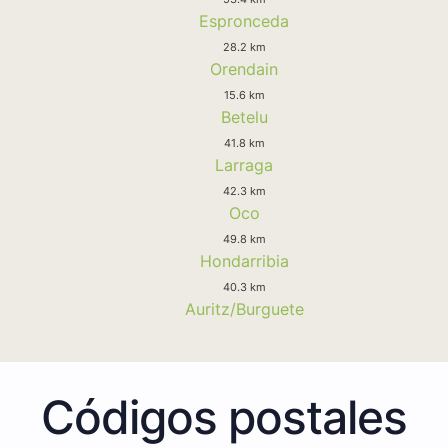
Espronceda
28.2 km
Orendain
15.6 km
Betelu
41.8 km
Larraga
42.3 km
Oco
49.8 km
Hondarribia
40.3 km
Auritz/Burguete
Códigos postales