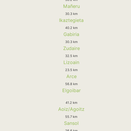
Mañeru
30.3 km
Ikaztegieta
40.2 km
Gabiria
30.3 km
Zudaire
32.5 km
Lizoain
23.5 km
Arce
56.8 km
Elgoibar
41.2 km
Aoiz/Agoitz
55.7 km
Sansol
26.6 km