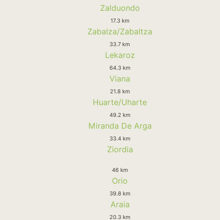
Zalduondo
17.3 km
Zabalza/Zabaltza
33.7 km
Lekaroz
64.3 km
Viana
21.8 km
Huarte/Uharte
49.2 km
Miranda De Arga
33.4 km
Ziordia
46 km
Orio
39.8 km
Araia
20.3 km