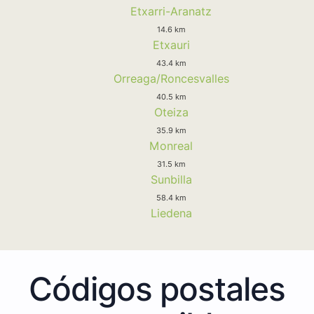
Etxarri-Aranatz
14.6 km
Etxauri
43.4 km
Orreaga/Roncesvalles
40.5 km
Oteiza
35.9 km
Monreal
31.5 km
Sunbilla
58.4 km
Liedena
Códigos postales