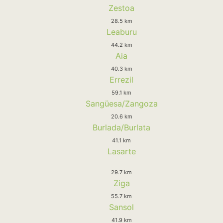
Zestoa
28.5 km
Leaburu
44.2 km
Aia
40.3 km
Errezil
59.1 km
Sangüesa/Zangoza
20.6 km
Burlada/Burlata
41.1 km
Lasarte
29.7 km
Ziga
55.7 km
Sansol
41.9 km