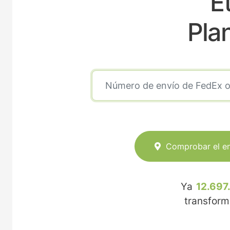
E
Pla
Comprobar el e
Ya
12.697
transfor