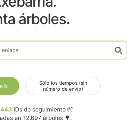
txebarria.
nta árboles.
Sólo los tiempos (sin
nvío
número de envío)
.443
IDs de seguimiento 📦
madas en
12.697
árboles 🌳.