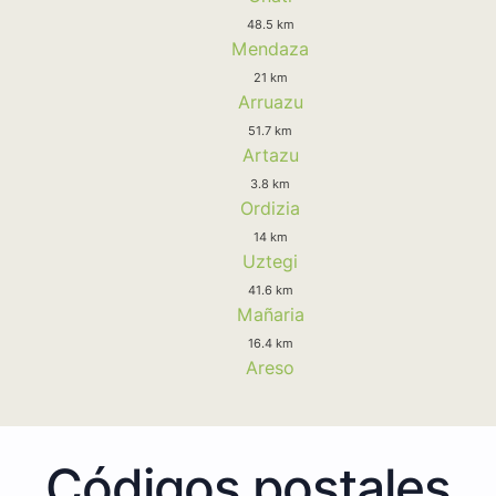
48.5 km
Mendaza
21 km
Arruazu
51.7 km
Artazu
3.8 km
Ordizia
14 km
Uztegi
41.6 km
Mañaria
16.4 km
Areso
Códigos postales