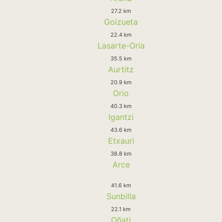
27.2 km
Goizueta
22.4 km
Lasarte-Oria
35.5 km
Aurtitz
20.9 km
Orio
40.3 km
Igantzi
43.6 km
Etxauri
38.8 km
Arce
41.6 km
Sunbilla
22.1 km
Oñati