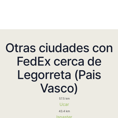
Otras ciudades con
FedEx cerca de
Legorreta (Pais
Vasco)
57.5 km
Ucar
43.4 km
Ispaster