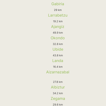
Gabiria
29 km
Larrabetzu
19.2 km
Ajangiz
49.9 km
Okondo
32.8 km
Ubide
43.8 km
Landa
16.4 km
Aizarnazabal
27.8 km
Albiztur
34.2 km
Zegama
29.6 km