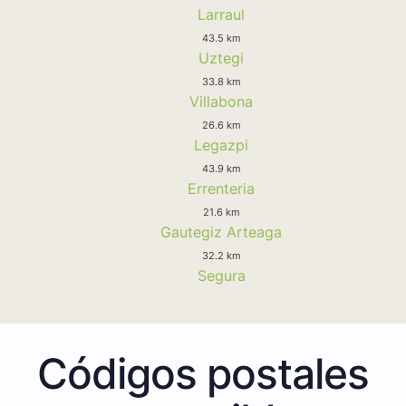
Larraul
43.5 km
Uztegi
33.8 km
Villabona
26.6 km
Legazpi
43.9 km
Errenteria
21.6 km
Gautegiz Arteaga
32.2 km
Segura
Códigos postales