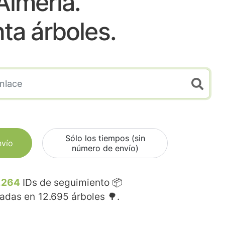
Almeria.
nta árboles.
Sólo los tiempos (sin
nvío
número de envío)
.264
IDs de seguimiento 📦
madas en
12.695
árboles 🌳.