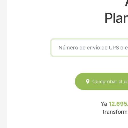
Pla
Comprobar el e
Ya
12.695
transfor