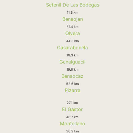
Setenil De Las Bodegas
11.8 km
Benaojan
37.4 km
Olvera
44.3 km
Casarabonela
10.3 km
Genalguacil
19.8 km
Benaocaz
52.6 km
Pizarra
27.1 km
El Gastor
48.7 km
Montellano
36.2 km