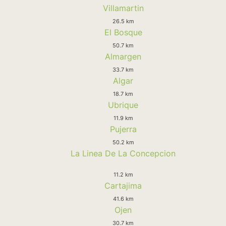
Villamartin
26.5 km
El Bosque
50.7 km
Almargen
33.7 km
Algar
18.7 km
Ubrique
11.9 km
Pujerra
50.2 km
La Linea De La Concepcion
11.2 km
Cartajima
41.6 km
Ojen
30.7 km