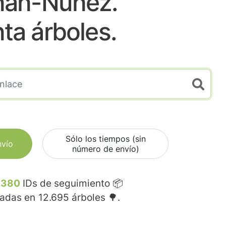
nan-Nuñez.
nta árboles.
Sólo los tiempos (sin
nvío
número de envío)
.380
IDs de seguimiento 📦
madas en
12.695
árboles 🌳.