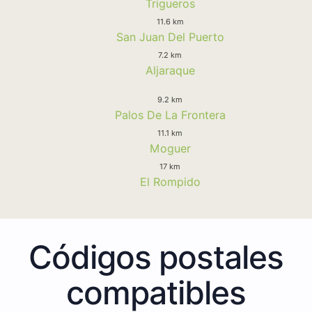
Trigueros
11.6 km
San Juan Del Puerto
7.2 km
Aljaraque
9.2 km
Palos De La Frontera
11.1 km
Moguer
17 km
El Rompido
Códigos postales
compatibles