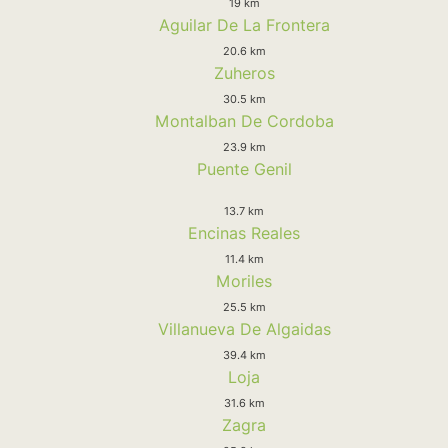
19 km
Aguilar De La Frontera
20.6 km
Zuheros
30.5 km
Montalban De Cordoba
23.9 km
Puente Genil
13.7 km
Encinas Reales
11.4 km
Moriles
25.5 km
Villanueva De Algaidas
39.4 km
Loja
31.6 km
Zagra