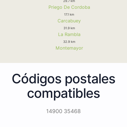
29.7 km
Priego De Cordoba
17.1 km
Carcabuey
31.9 km
La Rambla
32.9 km
Montemayor
Códigos postales
compatibles
14900 35468