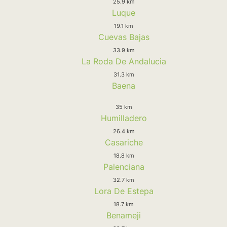
25.9 km
Luque
19.1 km
Cuevas Bajas
33.9 km
La Roda De Andalucia
31.3 km
Baena
35 km
Humilladero
26.4 km
Casariche
18.8 km
Palenciana
32.7 km
Lora De Estepa
18.7 km
Benameji