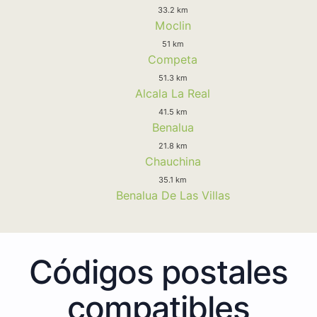
33.2 km
Moclin
51 km
Competa
51.3 km
Alcala La Real
41.5 km
Benalua
21.8 km
Chauchina
35.1 km
Benalua De Las Villas
Códigos postales
compatibles