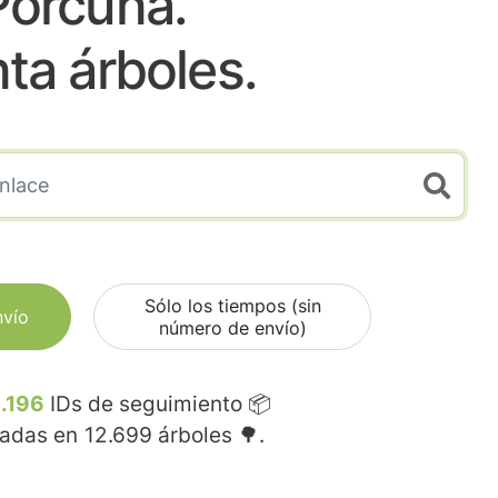
Porcuna.
nta árboles.
Sólo los tiempos (sin
nvío
número de envío)
.196
IDs de seguimiento 📦
madas en
12.699
árboles 🌳.