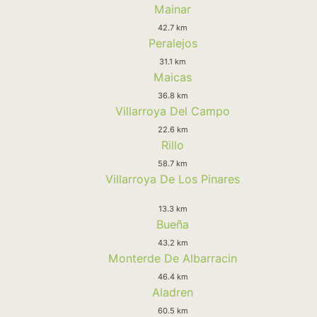
Mainar
42.7 km
Peralejos
31.1 km
Maicas
36.8 km
Villarroya Del Campo
22.6 km
Rillo
58.7 km
Villarroya De Los Pinares
13.3 km
Bueña
43.2 km
Monterde De Albarracin
46.4 km
Aladren
60.5 km