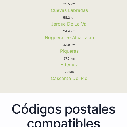
29.5 km
Cuevas Labradas
58.2 km
Jarque De La Val
24.4 km
Noguera De Albarracin
43.9 km
Piqueras
37.5 km
Ademuz
29 km
Cascante Del Rio
Códigos postales
compatibles