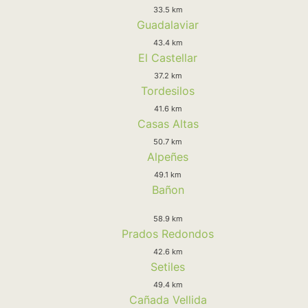
33.5 km
Guadalaviar
43.4 km
El Castellar
37.2 km
Tordesilos
41.6 km
Casas Altas
50.7 km
Alpeñes
49.1 km
Bañon
58.9 km
Prados Redondos
42.6 km
Setiles
49.4 km
Cañada Vellida